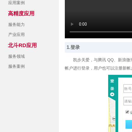
应用案例
高精度应用
服务能力
产业应用
北斗RD应用
1.登录
服务领域
凯步关爱，与腾讯 QQ、新浪微博
服务案例
帐户进行登录，用户也可以注册新帐