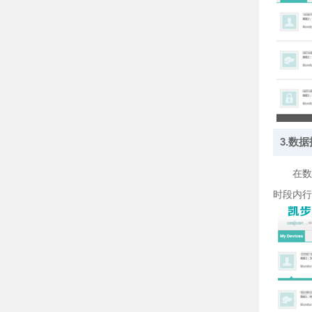
3.数
在数
时段内行