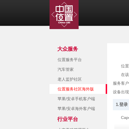
大众服务
位置服务平台
位置
汽车管家
在该
老人监护社区
服务客户
位置服务社区海外版
设备出现
苹果/安卓手机客户端
1.登录
苹果/安卓海外客户端
Ca
行业平台