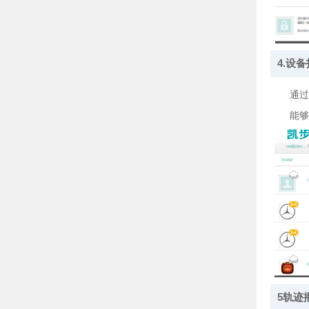
4.设
通过
能够
5轨迹