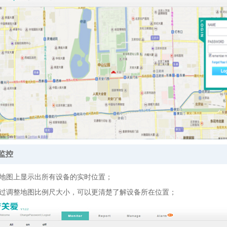
位监控
在地图上显示出所有设备的实时位置；
通过调整地图比例尺大小，可以更清楚了解设备所在位置；