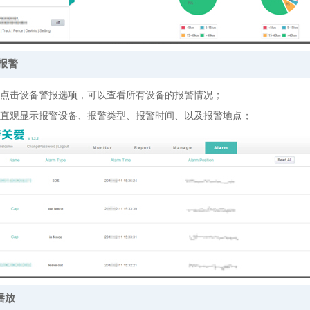
备报警
点击设备警报选项，可以查看所有设备的报警情况；
直观显示报警设备、报警类型、报警时间、以及报警地点；
播放