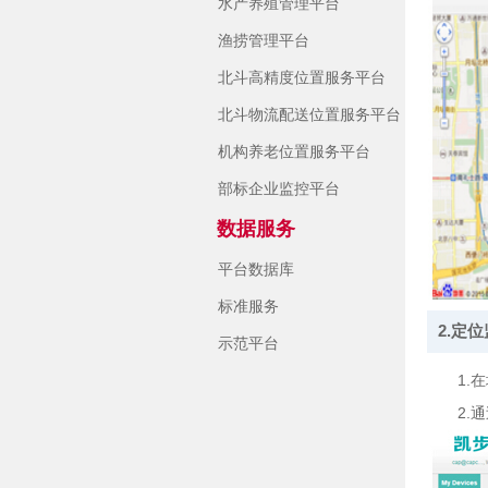
水产养殖管理平台
渔捞管理平台
北斗高精度位置服务平台
北斗物流配送位置服务平台
机构养老位置服务平台
部标企业监控平台
数据服务
平台数据库
标准服务
2.定
示范平台
1.
2.