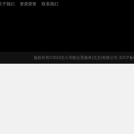
关于我们
资质荣誉
联系我们
版权所有©2014北斗导航位置服务(北京)有限公司-京ICP备05