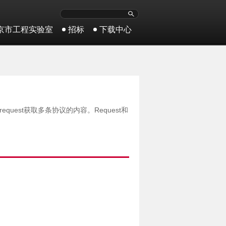
京市工程实验室
招标
下载中心
quest获取多条协议的内容。Request和