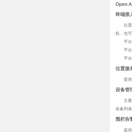
Open
终端接
位置
机，也可
平台
平台
平台
位置服
提供
设备管
主要
设备列表
围栏告
提供