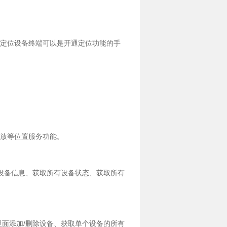
定位设备终端可以是开通定位功能的手
放等位置服务功能。
个设备信息、获取所有设备状态、获取所有
里面添加/删除设备、获取单个设备的所有