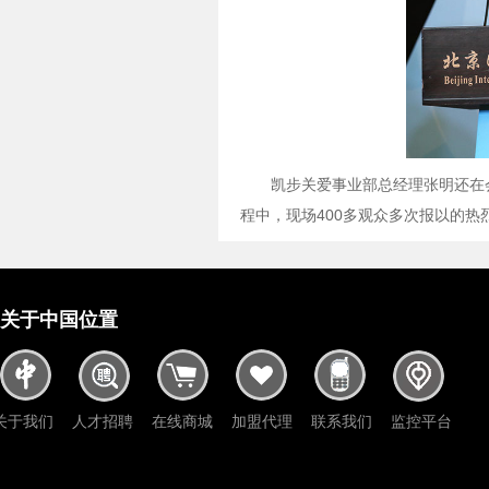
凯步关爱事业部总经理张明还在
程中，现场400多观众多次报以的
关于中国位置
关于我们
人才招聘
在线商城
加盟代理
联系我们
监控平台