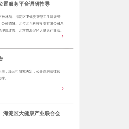
位置服务平台调研指导
副区长林航、海淀区卫健委智慧卫生建设管
）公司调研。北控北斗科技投资有限公司总
经理曹红杰、北京市海淀区大健康产业联合
秘书长包曙光等参加座谈交流。
告
开展，经公司研究决定，公开选聘法律顾
支撑。
、海淀区大健康产业联合会