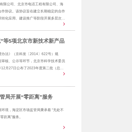
京）有限公司、北京市电话工程有限公司、海
合作协议。该协议旨在建立长期稳定的合作
果转化应用、建设推广等阶段开展多层次、
用新业态业务，促进数字经济发展，实现互
”等5项北京市新技术新产品
法》（京科发〔2014〕622号）规
组审核、公示等环节，北京市科学技术委员
12月27日公布了2023年度第二批（总第
监管局开展“零距离”服务
环境，海淀区市场监管局秉承着 “无处不
零距离”服务。