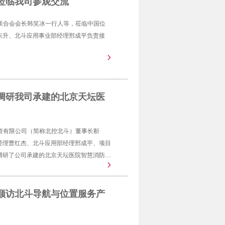
莅临我司参观交流
业联合会会长韩笑冰一行人等，莅临中国位
东升、北斗应用事业部经理邢成平负责接
调研我司承建的北京天坛医
投资有限公司（简称北控北斗）董事长靳
经理曹红杰、北斗应用部经理邢成平、项目
调研了公司承建的北京天坛医院智慧消防系
保卫处刘彦雄老师对传统消防工作流程和智
顺访北斗导航与位置服务产