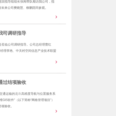
十巡回指导组组长张闽带队顺访我公司，指
智未来公司樊晓慧、柳鹏陪同参观。
我司调研指导
设处莅临公司调研指导。公司总经理曹红
门经理李艳、中关村空间信息产业技术联盟
利通过结项验收
面向交通运输的北斗高精度导航与位置服务系
维GIS软件”（以下简称“网格管理项目”）
结项验收。