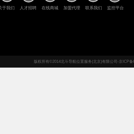
关于我们
人才招聘
在线商城
加盟代理
联系我们
监控平台
版权所有©2014北斗导航位置服务(北京)有限公司-京ICP备05