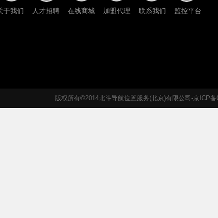
关于我们
人才招聘
在线商城
加盟代理
联系我们
监控平台
版权所有©2014北斗导航位置服务(北京)有限公司-京ICP备05