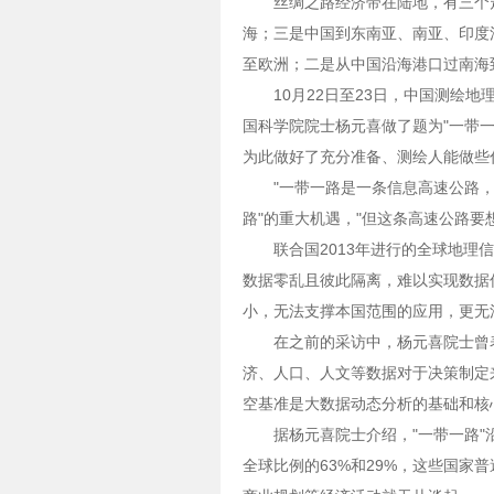
丝绸之路经济带在陆地，有三个
海；三是中国到东南亚、南亚、印度
至欧洲；二是从中国沿海港口过南海
10月22日至23日，中国测绘地
国科学院院士杨元喜做了题为"一带一
为此做好了充分准备、测绘人能做些
"一带一路是一条信息高速公路，
路"的重大机遇，"但这条高速公路要
联合国2013年进行的全球地
数据零乱且彼此隔离，难以实现数据
小，无法支撑本国范围的应用，更无
在之前的采访中，杨元喜院士曾
济、人口、人文等数据对于决策制定
空基准是大数据动态分析的基础和核
据杨元喜院士介绍，"一带一路"
全球比例的63%和29%，这些国