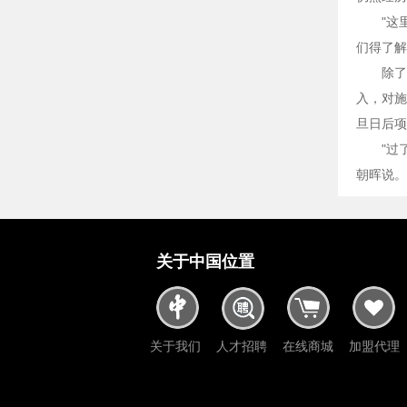
"这
们得了解
除了
入，对施
旦日后项
"过
朝晖说。
关于中国位置
关于我们
人才招聘
在线商城
加盟代理