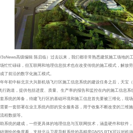
/3sNews高级编辑 陈启临）过去以来，我们都非常熟悉建筑施工场地
场忙忙碌碌，但互联网和地理信息技术也在改变传统的施工模式，解放劳
成了前沿的数字化施工模式。
年年初中标北京大兴新机场飞行区施工信息系统的建设任务之后，天宝（Tri
飞行跑道，提供包括进度、质量、生产率的报告和监控在内的施工信息系统
套系统的筹备，待建飞行区的基础环境和施工信息首先要被三维化，现场
需要一套部署在业主系统内部的安全服务器，用于收集不断改变的三维施
流程数据等。
助系统的建成，一些更具体的地理信息与互联网技术，涵盖硬件和软件，
础测绘的角度看，支持北斗卫星导航系统的高精度GNSS RTK可以对