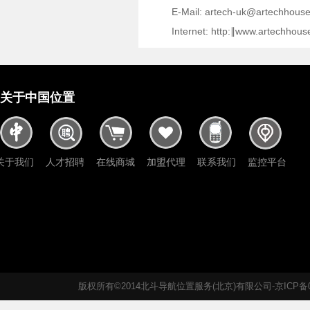
E-Mail: artech-uk@artechhous
Internet: http:∥www.artechhou
关于中国位置
关于我们
人才招聘
在线商城
加盟代理
联系我们
监控平台
版权所有©2014北斗导航位置服务(北京)有限公司-京ICP备05