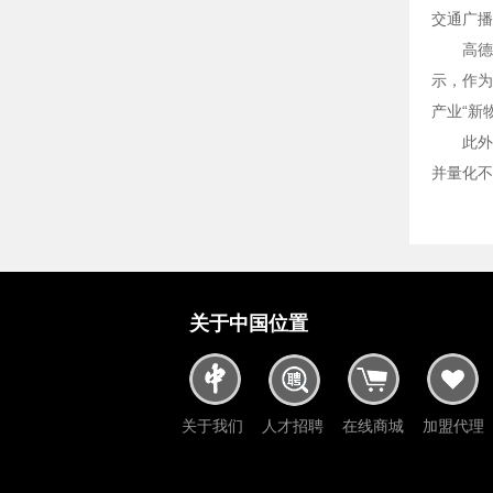
交通广播
高德
示，作为
产业“新
此外
并量化不
关于中国位置
关于我们
人才招聘
在线商城
加盟代理