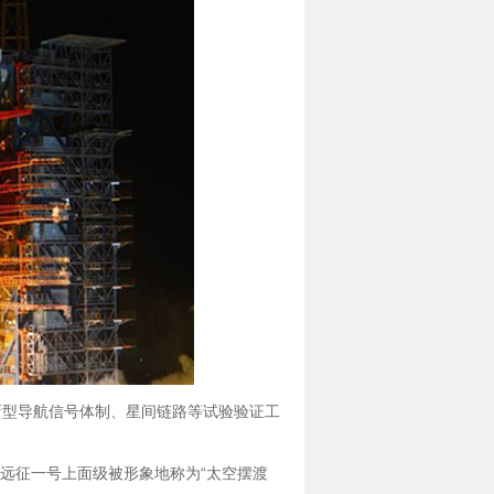
新型导航信号体制、星间链路等试验验证工
远征一号上面级被形象地称为“太空摆渡