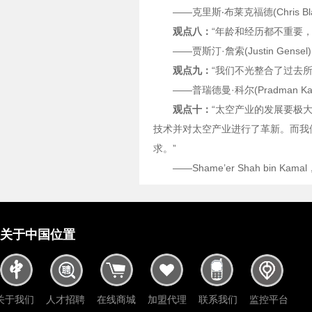
——克里斯‧布莱克福德(Chris Bla
观点八：
“年龄和经历都不重要
——贾斯汀·詹索(Justin Ge
观点九：
“我们不光整合了过去
——普瑞德曼·科尔(Pradman Ka
观点十：
“太空产业的发展要极大
技术并对太空产业进行了革新。而我
求。”
——Shame’er Shah bin 
关于中国位置
关于我们
人才招聘
在线商城
加盟代理
联系我们
监控平台