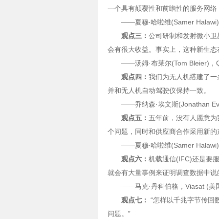
一个具有颠覆性和前瞻性的服务网络
——夏穆‧哈啦维(Samer Hala
观点三：
公司研制和发射微小卫
会有很大收益。事实上，这种新生态在
——汤姆·布莱尔(Tom Bleier)
观点四：
我们为无人机搭建了一
并和无人机自动驾驶仪保持一致。
——乔纳森·埃文斯(Jonathan 
观点五：
五年前，没有人愿意为
个问题，同时和供应商合作采用新的
——夏穆‧哈啦维(Samer Hala
观点六：
机载通信(IFC)还
就会有大量事例来证明调查数据中说
——马克·丹科伯格，Viasat
观点七：
“怎样以千兆字节传回
问题。”