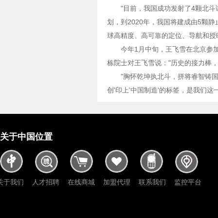
"目前，我国成功发射了4颗北斗
划，到2020年，我国将建成由5颗
球高精度、高可靠的定位、导航和授
今年1月中旬，王飞雪在北京参
栋院士对王飞雪说："历史的接力棒，
"胸怀乾坤执北斗，拼将睿智铸国
创'印上'中国制造'的标签，是我们
关于中国位置
关于我们
人才招聘
在线商城
加盟代理
联系我们
监控平台