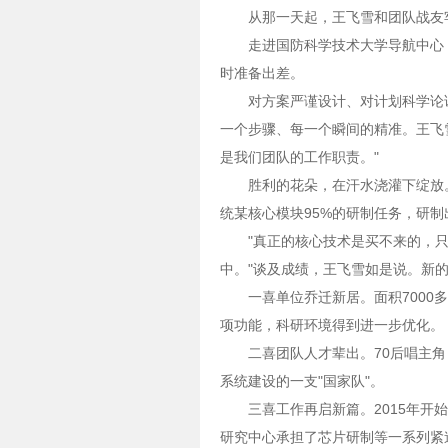
从那一天起，王飞雪和团队战友
走进国防科学技术大学导航中心
时准备出差。
对方案严谨设计、对计划科学论
一个步骤、每一个瞬间的精准。王飞
是我们团队的工作职责。"
胜利的花朵，在汗水浇灌下绽放
统某核心模块95%的研制任务，研
"真正的核心技术是买不来的，
中。"谈及成绩，王飞雪如是说。新的
一喜单位乔迁新居。面积700
项功能，科研环境得到进一步优化。
二喜团队人才辈出。70后唱主角
系统建设的一支"国家队"。
三喜工作再启新篇。2015年
研究中心承担了芯片研制等一系列紧