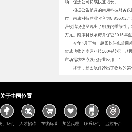
场，促进公司持续快速增长。
根据公告披露的南康科技财务数据，2
度，南康科技营业收入为5,836.02万
营收情况也呈现出了明显的季节性，20
万元。南康科技承诺并保证2015年至2
今年3月下旬，超图软件也曾因
次成功收购南康科技100%股权，
市场需求热点强化行业应用。”
终于，超图软件跨出了收购的第
关于中国位置
关于我们
人才招聘
在线商城
加盟代理
联系我们
监控平台